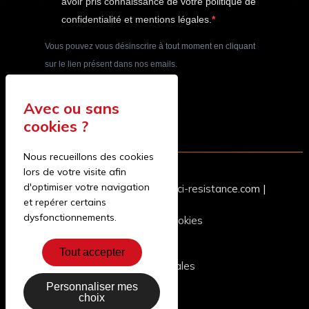
avoir pris connaissance de votre politique de
confidentialité et mentions légales.
Vous pouvez vous désinscrire à tout moment en cliquant
sur le lien présent dans nos emails.
S'INSCRIRE
Nous recueillons des cookies
lors de votre visite afin
d'optimiser votre navigation
04 74 77 88 96
|
contact@aci-resistance.com
|
et repérer certains
dysfonctionnements.
Gestion des cookies
Tout accepter
Mentions légales
Personnaliser mes
choix