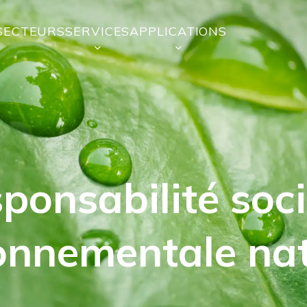
SECTEURS
SERVICES
APPLICATIONS
ponsabilité soci
onnementale nat