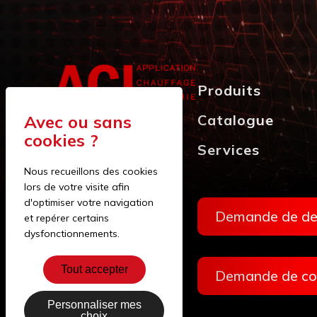
Produits
Catalogue
Z.I. Nord Arbent
Services
9, rue de Tamas
Nous recueillons des cookies
01100 OYONNAX
lors de votre visite afin
d'optimiser votre navigation
Demande de de
et repérer certains
dysfonctionnements.
Tout accepter
Demande de co
Personnaliser mes
choix