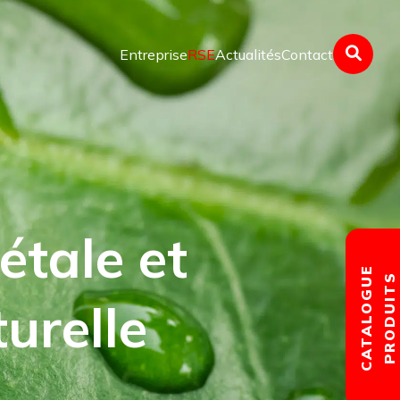
Entreprise
RSE
Actualités
Contact
étale et
CATALOGUE
PRODUITS
urelle