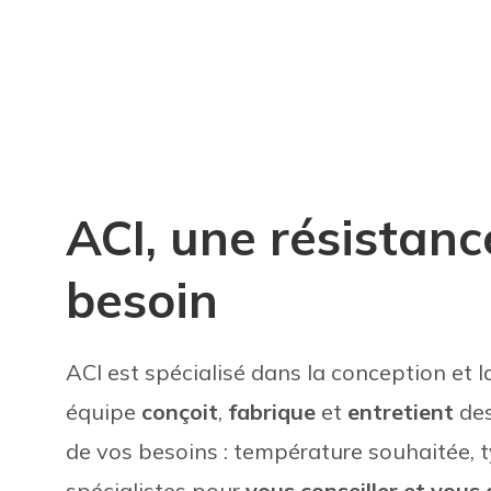
ACI, une résistan
besoin
ACI est spécialisé dans la conception et l
équipe
conçoit
,
fabrique
et
entretient
des
de vos besoins : température souhaitée,
spécialistes pour
vous conseiller et vou