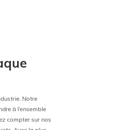
haque
ndustrie. Notre
ndre à l’ensemble
vez compter sur nos
jets. Avec la plus