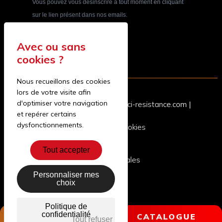
Vous pouvez vous désinscrire à tout moment en cliquant
sur le lien présent dans nos emails.
S'INSCRIRE
Nous recueillons des cookies
lors de votre visite afin
d'optimiser votre navigation
04 74 77 88 96
|
contact@aci-resistance.com
|
et repérer certains
dysfonctionnements.
Gestion des cookies
Tout accepter
Mentions légales
Personnaliser mes
choix
Politique de
confidentialité
CATALOGUE
CATALOGUE
Tout refuser